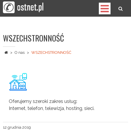
Skip
to
content
OST
Spółdzielnia Telekomunikacyjna
WSZECHSTRONNOŚĆ
>
O nas
>
WSZECHSTRONNOŚĆ
Oferujemy szeroki zakres usług:
Internet, telefon, telewizja, hosting, sieci.
12 grudnia 2019