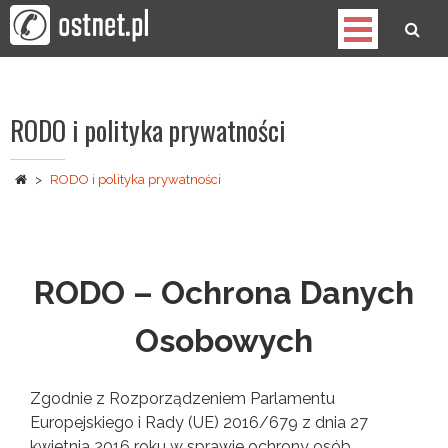
Skip
to
content
OST
Spółdzielnia Telekomunikacyjna
RODO i polityka prywatności
>
RODO i polityka prywatności
RODO – Ochrona Danych
Osobowych
Zgodnie z Rozporządzeniem Parlamentu
Europejskiego i Rady (UE) 2016/679 z dnia 27
kwietnia 2016 roku w sprawie ochrony osób