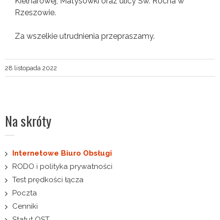
Kielnarowej, Matysówki oraz ulicy Św. Rocha w
Rzeszowie.
Za wszelkie utrudnienia przepraszamy.
28 listopada 2022
Na skróty
Internetowe Biuro Obsługi
RODO i polityka prywatności
Test prędkości łącza
Poczta
Cenniki
Statut OST