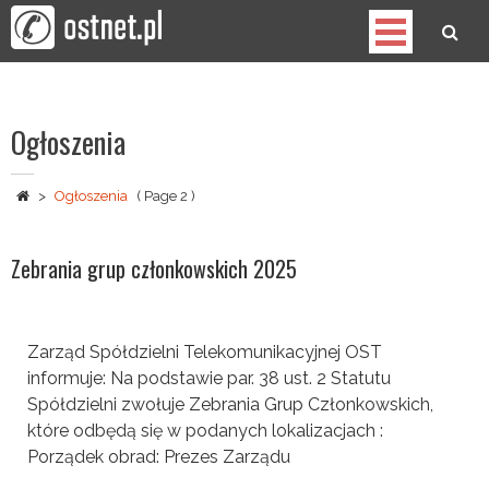
Skip
to
content
OST
Spółdzielnia Telekomunikacyjna
Ogłoszenia
>
Ogłoszenia
( Page 2 )
Zebrania grup członkowskich 2025
Zarząd Spółdzielni Telekomunikacyjnej OST
informuje: Na podstawie par. 38 ust. 2 Statutu
Spółdzielni zwołuje Zebrania Grup Członkowskich,
które odbędą się w podanych lokalizacjach :
Porządek obrad: Prezes Zarządu
mg