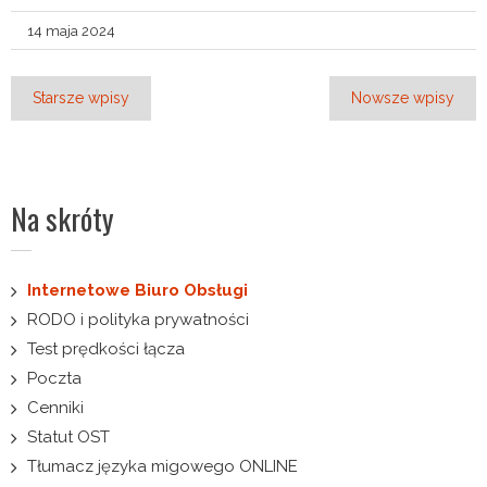
14 maja 2024
Nawigacja
Starsze wpisy
Nowsze wpisy
po
wpisach
Na skróty
Internetowe Biuro Obsługi
RODO i polityka prywatności
Test prędkości łącza
Poczta
Cenniki
Statut OST
Tłumacz języka migowego ONLINE